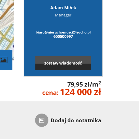
Adam Miłek
Manager
biuro@nieruchomosci24socho.pl
600500997
zostaw wiadomość
2
79,95 zł/m
124 000 zł
cena:
Dodaj do notatnika