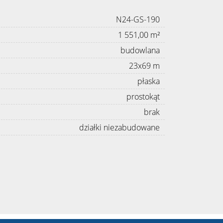
N24-GS-190
1 551,00 m²
budowlana
23x69 m
płaska
prostokąt
brak
działki niezabudowane