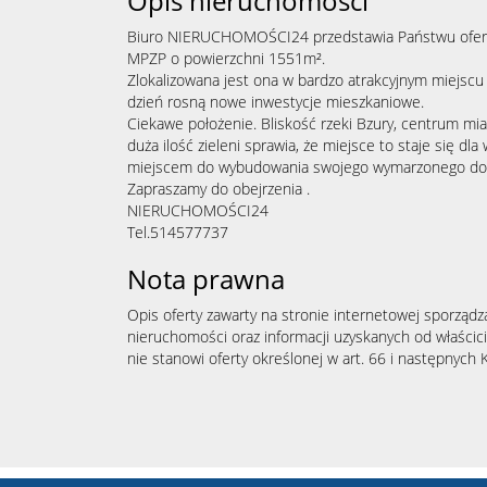
Opis nieruchomości
Biuro NIERUCHOMOŚCI24 przedstawia Państwu ofertę
MPZP o powierzchni 1551m².
Zlokalizowana jest ona w bardzo atrakcyjnym miejscu 
dzień rosną nowe inwestycje mieszkaniowe.
Ciekawe położenie. Bliskość rzeki Bzury, centrum mias
duża ilość zieleni sprawia, że miejsce to staje się dla 
miejscem do wybudowania swojego wymarzonego d
Zapraszamy do obejrzenia .
NIERUCHOMOŚCI24
Tel.514577737
Nota prawna
Opis oferty zawarty na stronie internetowej sporządz
nieruchomości oraz informacji uzyskanych od właścicie
nie stanowi oferty określonej w art. 66 i następnych K