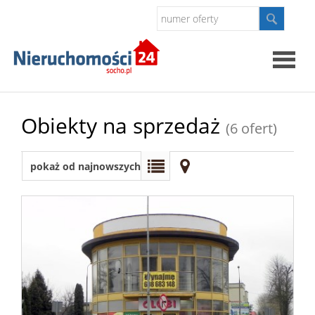
Strona
Obiekty na sprzedaż
(6 ofert)
główna
O
pokaż od najnowszych
firmie
Oferty
Kontak
Polityk