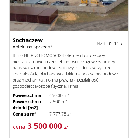
Sochaczew
N24-BS-115
obiekt na sprzedaż
Biuro NIERUCHOMOŚCI24 oferuje do sprzedaży
niestandardowe przedsiębiorstwo usługowe w branży:
naprawa samochodów osobowych i dostawczych ze
specjalnością blacharstwo i lakiernictwo samochodowe
oraz mechanika . Forma prawna - Działalność
gospodarcza/osoba fizyczna. Firma ...
2
Powierzchnia
450,00 m
Powierzchnia
2 500 m²
działki [m2]
2
Cena za m
7 777,78 zł
3 500 000
cena
zł