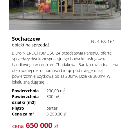
prywat
Sochaczew
N24-BS-161
obiekt na sprzedaż
Biuro NIERUCHOMOŚCI24 przedstawia Państwu ofertę
sprzedaży dwukondygnacyjnego budynku usługowo-
handlowego w centrum Chodakowa. Bardzo rozsądna cena
oferowanej nieruchomości biorąc pod uwagę dużą
powierzchnię użytkową bo aż 200m². Działka 300m². W
lokalu znajdują się ...
2
Powierzchnia
200,00 m
Powierzchnia
300 m²
działki [m2]
Piętro
parter
2
Cena za m
3 250,00 zł
650 000
cena
zł