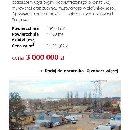
poddaszem użytkowym, podpiwniczonego o konstrukcji
murowanej oraz budynku murowanego wielofunkcyjnego.
Opisywana nieruchomość jest położona w miejscowości
Dachowa ...
2
Powierzchnia
254,00 m
Powierzchnia
1 100 m²
działki [m2]
2
Cena za m
11 811,02 zł
3 000 000
cena
zł
Dodaj do notatnika
zobacz więcej