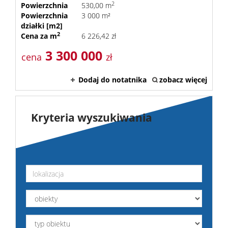
2
Powierzchnia
530,00 m
Powierzchnia
3 000 m²
działki [m2]
2
Cena za m
6 226,42 zł
3 300 000
cena
zł
Dodaj do notatnika
zobacz więcej
Kryteria wyszukiwania