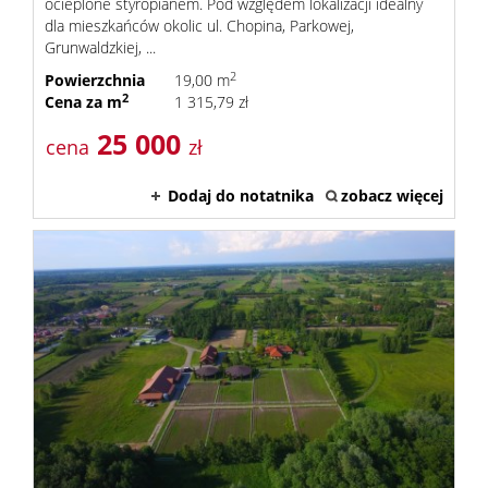
ocieplone styropianem. Pod względem lokalizacji idealny
dla mieszkańców okolic ul. Chopina, Parkowej,
Grunwaldzkiej, ...
2
Powierzchnia
19,00 m
2
Cena za m
1 315,79 zł
25 000
cena
zł
Dodaj do notatnika
zobacz więcej