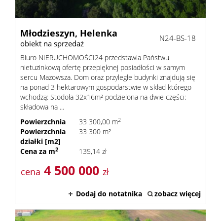
Młodzieszyn,
Helenka
N24-BS-18
obiekt na sprzedaż
Biuro NIERUCHOMOŚCI24 przedstawia Państwu
nietuzinkową ofertę przepięknej posiadłości w samym
sercu Mazowsza. Dom oraz przyległe budynki znajdują się
na ponad 3 hektarowym gospodarstwie w skład którego
wchodzą: Stodoła 32x16m² podzielona na dwie części:
składowa na ...
2
Powierzchnia
33 300,00 m
Powierzchnia
33 300 m²
działki [m2]
2
Cena za m
135,14 zł
4 500 000
cena
zł
Dodaj do notatnika
zobacz więcej