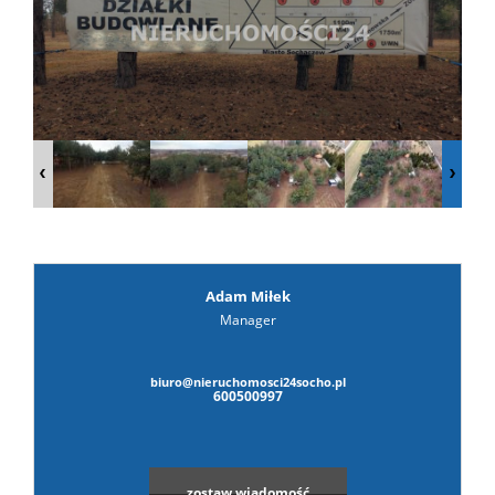
prywat
Adam Miłek
Manager
biuro@nieruchomosci24socho.pl
600500997
zostaw wiadomość