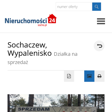
Strona
Sochaczew,
Wypalenisko
główna
Działka na
O
sprzedaż
firmie
Oferty
Kontak
Polityk