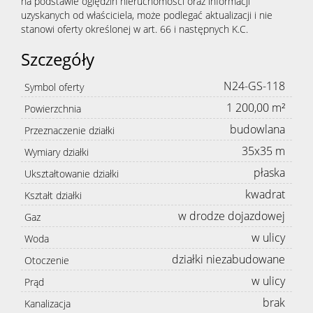
na podstawie oględzin nieruchomości oraz informacji
uzyskanych od właściciela, może podlegać aktualizacji i nie
stanowi oferty określonej w art. 66 i następnych K.C.
Szczegóły
N24-GS-118
Symbol oferty
1 200,00 m²
Powierzchnia
budowlana
Przeznaczenie działki
35x35 m
Wymiary działki
płaska
Ukształtowanie działki
kwadrat
Kształt działki
w drodze dojazdowej
Gaz
w ulicy
Woda
działki niezabudowane
Otoczenie
w ulicy
Prąd
brak
Kanalizacja