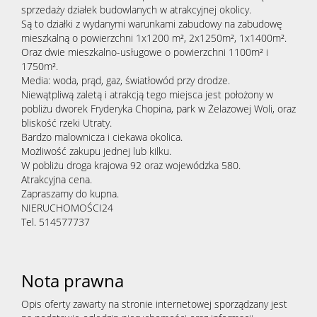
sprzedaży działek budowlanych w atrakcyjnej okolicy.
Są to działki z wydanymi warunkami zabudowy na zabudowę
mieszkalną o powierzchni 1x1200 m², 2x1250m², 1x1400m².
Oraz dwie mieszkalno-usługowe o powierzchni 1100m² i
1750m².
Media: woda, prąd, gaz, światłowód przy drodze.
Niewątpliwą zaletą i atrakcją tego miejsca jest położony w
pobliżu dworek Fryderyka Chopina, park w Żelazowej Woli, oraz
bliskość rzeki Utraty.
Bardzo malownicza i ciekawa okolica.
Możliwość zakupu jednej lub kilku.
W pobliżu droga krajowa 92 oraz wojewódzka 580.
Atrakcyjna cena.
Zapraszamy do kupna.
NIERUCHOMOŚCI24
Tel. 514577737
Nota prawna
Opis oferty zawarty na stronie internetowej sporządzany jest