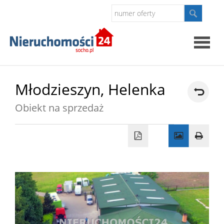
Strona
Młodzieszyn,
Helenka
główna
Obiekt na sprzedaż
O
firmie
Oferty
Kontak
Polityk