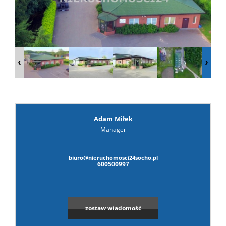
prywat
Adam Miłek
Manager
biuro@nieruchomosci24socho.pl
600500997
zostaw wiadomość