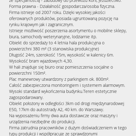
ze specjalnością - zabudowy do przewozu koni, jeździectwo.
Forma prawna - Działalność gospodarcza/osoba fizyczna.
Firma istnieje od 2007 roku. Dzięki wysokiej jakości
oferowanych produktów, posiada ugruntowaną pozycję na
rynku krajowym jak i zagranicznym.
Istnieje możliwość poszerzenia asortymentu o mobilne sklepy,
biura, samochody weterynaryjne, lodziarnie itp.
Obiekt do sprzedaży to 4 letnia hala produkcyjna o
powierzchni 380 m² (3 stanowiska produkcyjne)
Długość 24m, szerokość 15m, wysokość w kalenicy 6m.
Wysokość bram wjazdowych 4,30.
W hali znajduje się biuro oraz pomieszczenia socjalne o
powierzchni 150m².
Plac manewrowy utwardzony z parkingiem ok. 800m².
Całość zabezpieczona monitoringiem i systemem alarmowym.
Wysoki standard wykończenia budynku.Teren estetycznie
zagospodarowany.
Obiekt położony w odległości 3km od drogi międzynarodowej
E50, 17km do autostrady A2, 40 km. do Warszawy.
Na wyposażeniu firmy dwa auta dostawcze oraz maszyny i
urządzenia niezbędne do produkcji.
Firma zatrudnia pracowników z dużym doświadczeniem w tego
typu produkcji i współpracuje ze sprawdzonymi