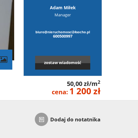
Adam Miłek
Manager
biuro@nieruchomosci24socho.pl
600500997
zostaw wiadomość
2
50,00 zł/m
1 200 zł
cena:
Dodaj do notatnika