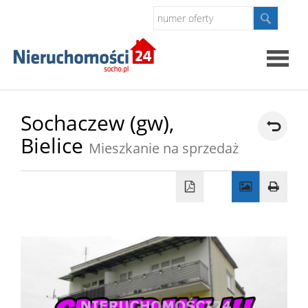
Strona
Sochaczew (gw),
Bielice
główna
Mieszkanie na sprzedaż
O
firmie
Oferty
Kontak
Polityk