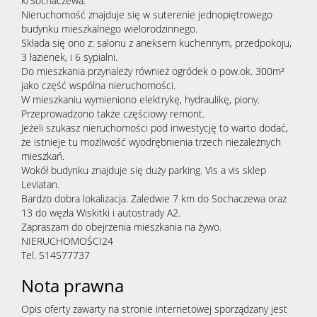
k/Sochaczewa.
Nieruchomość znajduje się w suterenie jednopiętrowego
budynku mieszkalnego wielorodzinnego.
Składa się ono z: salonu z aneksem kuchennym, przedpokoju,
3 łazienek, i 6 sypialni.
Do mieszkania przynależy również ogródek o pow.ok. 300m²
jako część wspólna nieruchomości.
W mieszkaniu wymieniono elektrykę, hydraulikę, piony.
Przeprowadzono także częściowy remont.
Jeżeli szukasz nieruchomości pod inwestycję to warto dodać,
że istnieje tu możliwość wyodrębnienia trzech niezależnych
mieszkań.
Wokół budynku znajduje się duży parking. Vis a vis sklep
Leviatan.
Bardzo dobra lokalizacja. Zaledwie 7 km do Sochaczewa oraz
13 do węzła Wiskitki i autostrady A2.
Zapraszam do obejrzenia mieszkania na żywo.
NIERUCHOMOŚCI24
Tel. 514577737
Nota prawna
Opis oferty zawarty na stronie internetowej sporządzany jest