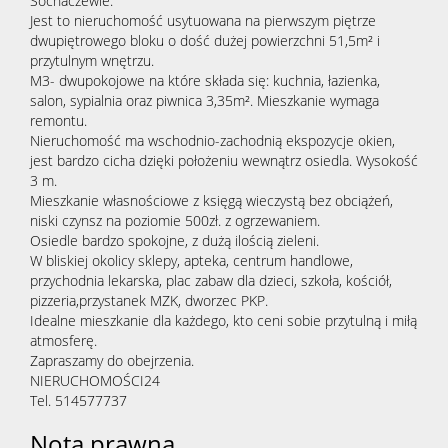
Sochaczewie.
Jest to nieruchomość usytuowana na pierwszym piętrze
dwupiętrowego bloku o dość dużej powierzchni 51,5m² i
przytulnym wnętrzu.
M3- dwupokojowe na które składa się: kuchnia, łazienka,
salon, sypialnia oraz piwnica 3,35m². Mieszkanie wymaga
remontu.
Nieruchomość ma wschodnio-zachodnią ekspozycje okien,
jest bardzo cicha dzięki położeniu wewnątrz osiedla. Wysokość
3 m.
Mieszkanie własnościowe z księgą wieczystą bez obciążeń,
niski czynsz na poziomie 500zł. z ogrzewaniem.
Osiedle bardzo spokojne, z dużą ilością zieleni.
W bliskiej okolicy sklepy, apteka, centrum handlowe,
przychodnia lekarska, plac zabaw dla dzieci, szkoła, kościół,
pizzeria,przystanek MZK, dworzec PKP.
Idealne mieszkanie dla każdego, kto ceni sobie przytulną i miłą
atmosferę.
Zapraszamy do obejrzenia.
NIERUCHOMOŚCI24
Tel. 514577737
Nota prawna