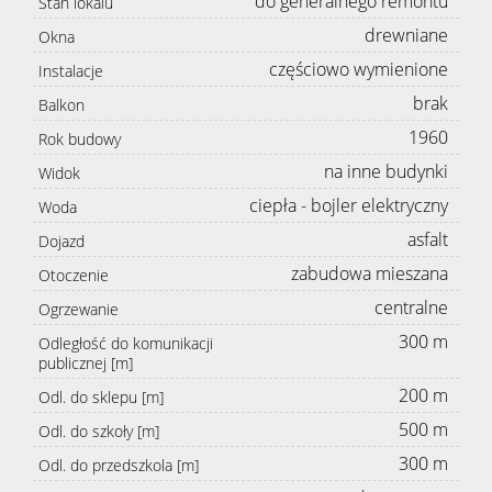
do generalnego remontu
Stan lokalu
drewniane
Okna
częściowo wymienione
Instalacje
brak
Balkon
1960
Rok budowy
na inne budynki
Widok
ciepła - bojler elektryczny
Woda
asfalt
Dojazd
zabudowa mieszana
Otoczenie
centralne
Ogrzewanie
300 m
Odległość do komunikacji
publicznej [m]
200 m
Odl. do sklepu [m]
500 m
Odl. do szkoły [m]
300 m
Odl. do przedszkola [m]