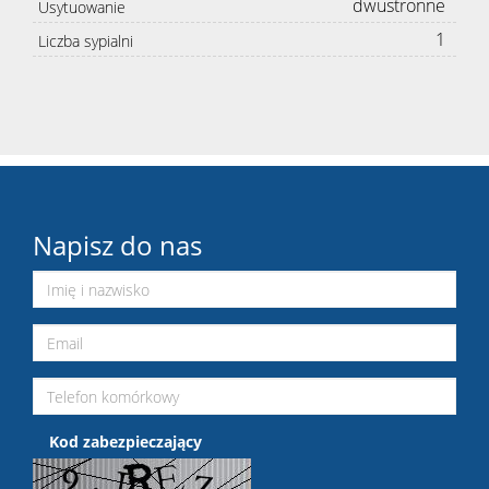
dwustronne
Usytuowanie
1
Liczba sypialni
Napisz do nas
Kod zabezpieczający