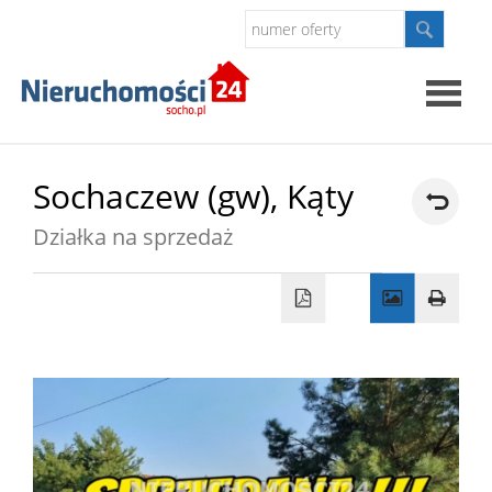
Strona
Sochaczew (gw),
Kąty
główna
Działka na sprzedaż
O
firmie
Oferty
Kontak
Polityk