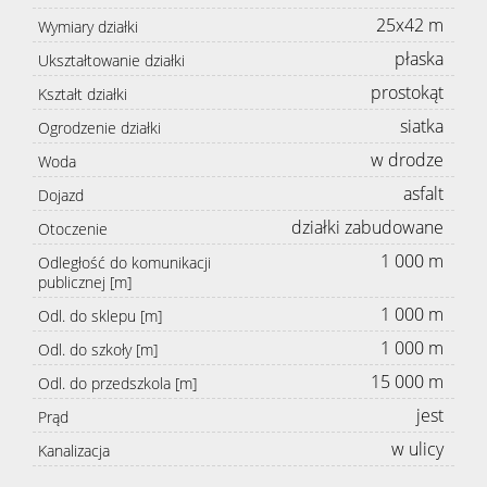
25x42 m
Wymiary działki
płaska
Ukształtowanie działki
prostokąt
Kształt działki
siatka
Ogrodzenie działki
w drodze
Woda
asfalt
Dojazd
działki zabudowane
Otoczenie
1 000 m
Odległość do komunikacji
publicznej [m]
1 000 m
Odl. do sklepu [m]
1 000 m
Odl. do szkoły [m]
15 000 m
Odl. do przedszkola [m]
jest
Prąd
w ulicy
Kanalizacja