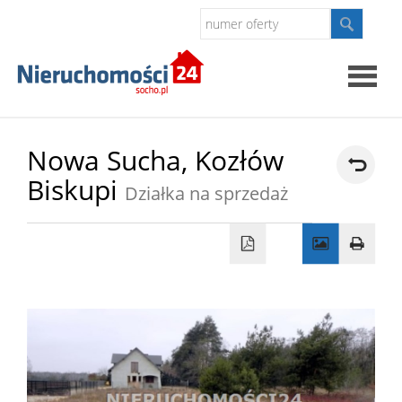
Strona
Nowa Sucha,
Kozłów
Biskupi
główna
Działka na sprzedaż
O
firmie
Oferty
Kontak
Polityk