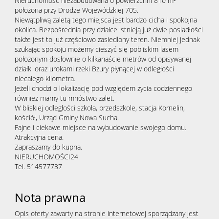
Nieruchomość niezabudowana o powierzchni 810 m²
położona przy Drodze Wojewódzkiej 705.
Niewątpliwą zaletą tego miejsca jest bardzo cicha i spokojna
okolica. Bezpośrednia przy działce istnieją już dwie posiadłości
także jest to już częściowo zasiedlony teren. Niemniej jednak
szukając spokoju możemy cieszyć się pobliskim lasem
położonym dosłownie o kilkanaście metrów od opisywanej
działki oraz urokami rzeki Bzury płynącej w odległości
niecałego kilometra.
Jeżeli chodzi o lokalizację pod względem życia codziennego
również mamy tu mnóstwo zalet.
W bliskiej odległości szkoła, przedszkole, stacja Kornelin,
kościół, Urząd Gminy Nowa Sucha.
Fajne i ciekawe miejsce na wybudowanie swojego domu.
Atrakcyjna cena.
Zapraszamy do kupna.
NIERUCHOMOŚCI24
Tel. 514577737
Nota prawna
Opis oferty zawarty na stronie internetowej sporządzany jest