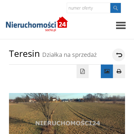
Strona
Teresin
Działka na sprzedaż
główna
O
firmie
Oferty
Kontak
Polityk