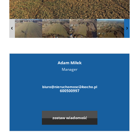
prywat
Adam Miłek
Manager
biuro@nieruchomosci24socho.pl
600500997
zostaw wiadomość