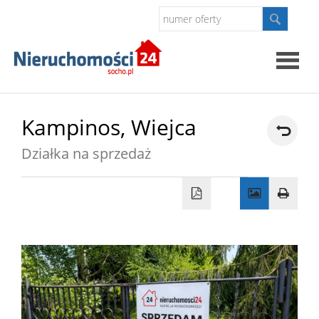
Strona
Kampinos,
Wiejca
główna
Działka na sprzedaż
O
firmie
Oferty
Kontak
Polityk