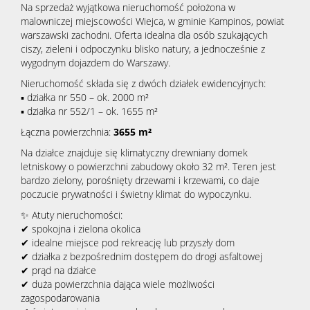
Na sprzedaż wyjątkowa nieruchomość położona w
malowniczej miejscowości Wiejca, w gminie Kampinos, powiat
warszawski zachodni. Oferta idealna dla osób szukających
ciszy, zieleni i odpoczynku blisko natury, a jednocześnie z
wygodnym dojazdem do Warszawy.
Nieruchomość składa się z dwóch działek ewidencyjnych:
▪ działka nr 550 – ok. 2000 m²
▪ działka nr 552/1 – ok. 1655 m²
Łączna powierzchnia:
3655 m²
Na działce znajduje się klimatyczny drewniany domek
letniskowy o powierzchni zabudowy około 32 m². Teren jest
bardzo zielony, porośnięty drzewami i krzewami, co daje
poczucie prywatności i świetny klimat do wypoczynku.
✨ Atuty nieruchomości:
✔ spokojna i zielona okolica
✔ idealne miejsce pod rekreację lub przyszły dom
✔ działka z bezpośrednim dostępem do drogi asfaltowej
✔ prąd na działce
✔ duża powierzchnia dająca wiele możliwości
zagospodarowania