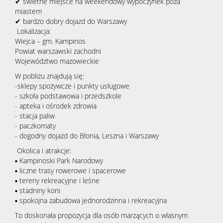
✔ świetne miejsce na weekendowy wypoczynek poza
miastem
✔ bardzo dobry dojazd do Warszawy
Lokalizacja:
Wiejca – gm. Kampinos
Powiat warszawski zachodni
Województwo mazowieckie
W pobliżu znajdują się:
-sklepy spożywcze i punkty usługowe
- szkoła podstawowa i przedszkole
- apteka i ośrodek zdrowia
- stacja paliw
- paczkomaty
- dogodny dojazd do Błonia, Leszna i Warszawy
Okolica i atrakcje:
▪ Kampinoski Park Narodowy
▪ liczne trasy rowerowe i spacerowe
▪ tereny rekreacyjne i leśne
▪ stadniny koni
▪ spokojna zabudowa jednorodzinna i rekreacyjna
To doskonała propozycja dla osób marzących o własnym