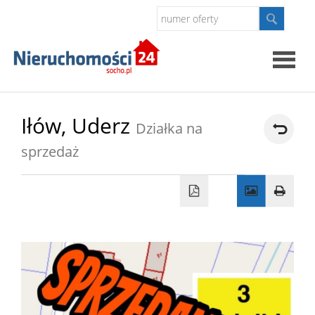
Strona
Iłów,
Uderz
Działka na
główna
sprzedaż
O
firmie
Oferty
Kontak
Polityk