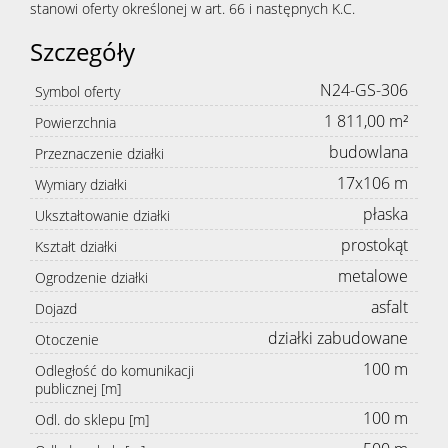
stanowi oferty określonej w art. 66 i następnych K.C.
Szczegóły
N24-GS-306
Symbol oferty
1 811,00 m²
Powierzchnia
budowlana
Przeznaczenie działki
17x106 m
Wymiary działki
płaska
Ukształtowanie działki
prostokąt
Kształt działki
metalowe
Ogrodzenie działki
asfalt
Dojazd
działki zabudowane
Otoczenie
100 m
Odległość do komunikacji
publicznej [m]
100 m
Odl. do sklepu [m]