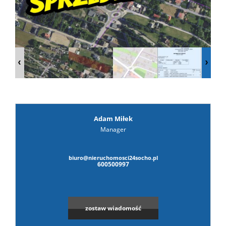
prywat
Adam Miłek
Manager
biuro@nieruchomosci24socho.pl
600500997
zostaw wiadomość