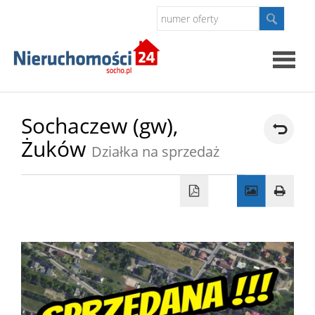
Strona
Sochaczew (gw),
Żuków
główna
Działka na sprzedaż
O
firmie
Oferty
Kontak
Polityk