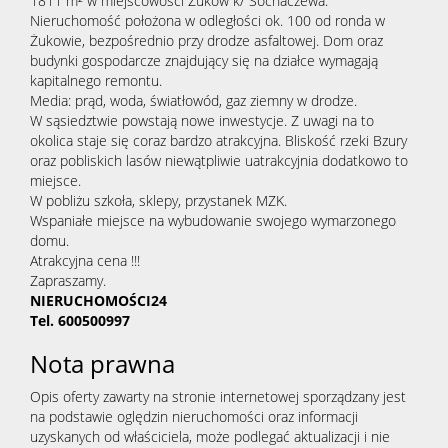
1811 m² w miejscowości Żuków k/ Sochaczewa.
Nieruchomość położona w odległości ok. 100 od ronda w
Żukowie, bezpośrednio przy drodze asfaltowej. Dom oraz
budynki gospodarcze znajdujący się na działce wymagają
kapitalnego remontu.
Media: prąd, woda, światłowód, gaz ziemny w drodze.
W sąsiedztwie powstają nowe inwestycje. Z uwagi na to
okolica staje się coraz bardzo atrakcyjna. Bliskość rzeki Bzury
oraz pobliskich lasów niewątpliwie uatrakcyjnia dodatkowo to
miejsce.
W pobliżu szkoła, sklepy, przystanek MZK.
Wspaniałe miejsce na wybudowanie swojego wymarzonego
domu.
Atrakcyjna cena !!!
Zapraszamy.
NIERUCHOMOŚCI24
Tel. 600500997
Nota prawna
Opis oferty zawarty na stronie internetowej sporządzany jest
na podstawie oględzin nieruchomości oraz informacji
uzyskanych od właściciela, może podlegać aktualizacji i nie