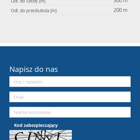
500 m
Odl. do szkoły [m]
200 m
Odl. do przedszkola [m]
Napisz do nas
Kod zabezpieczający