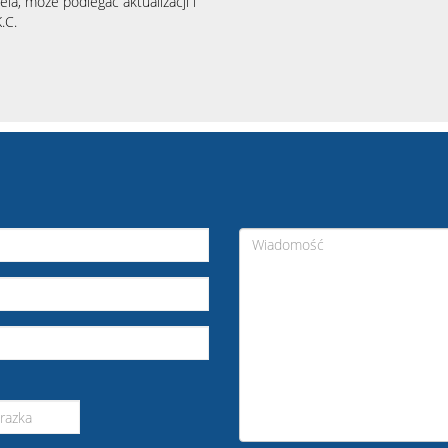
la, może podlegać aktualizacji i
.C.