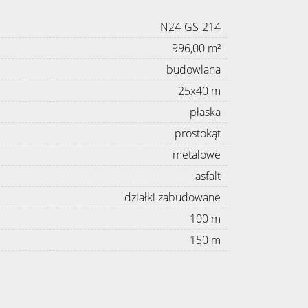
N24-GS-214
996,00 m²
budowlana
25x40 m
płaska
prostokąt
metalowe
asfalt
działki zabudowane
100 m
150 m