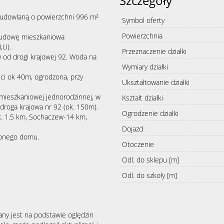
Szczegóły
udowlaną o powierzchni 996 m²
Symbol oferty
Powierzchnia
budowę mieszkaniowa
,U).
Przeznaczenie działki
 od drogi krajowej 92. Woda na
Wymiary działki
ści ok 40m, ogrodzona, przy
Ukształtowanie działki
ieszkaniowej jednorodzinnej, w
Kształt działki
droga krajowa nr 92 (ok. 150m).
Ogrodzenie działki
. 1.5 km, Sochaczew-14 km,
Dojazd
zonego domu.
Otoczenie
Odl. do sklepu [m]
Odl. do szkoły [m]
any jest na podstawie oględzin