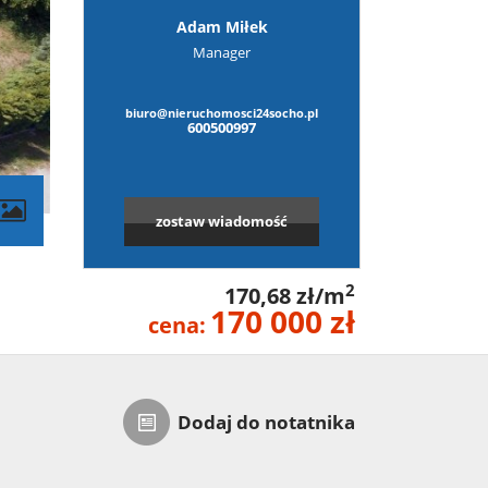
Adam Miłek
Manager
biuro@nieruchomosci24socho.pl
600500997
zostaw wiadomość
2
170,68 zł/m
170 000 zł
cena:
Dodaj do notatnika