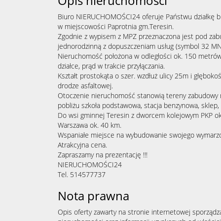
Opis nieruchomości
Biuro NIERUCHOMOŚCI24 oferuje Państwu działkę b
w miejscowości Paprotnia gm.Teresin.
Zgodnie z wypisem z MPZ przeznaczona jest pod za
jednorodzinną z dopuszczeniam usług (symbol 32 MN
Nieruchomość położona w odległości ok. 150 metrów
działce, prąd w trakcie przyłączania.
Kształt prostokąta o szer. wzdłuż ulicy 25m i głęboko
drodze asfaltowej.
Otoczenie nieruchomość stanowią tereny zabudowy m
pobliżu szkoła podstawowa, stacja benzynowa, sklep, 
Do wsi gminnej Teresin z dworcem kolejowym PKP ok
Warszawa ok. 40 km.
Wspaniałe miejsce na wybudowanie swojego wymar
Atrakcyjna cena.
Zapraszamy na prezentację !!!
NIERUCHOMOŚCI24
Tel. 514577737
Nota prawna
Opis oferty zawarty na stronie internetowej sporządz