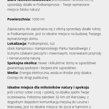
sprzedaży działki w Podkampinosie - Twoje wymarzone
miejsce blisko natury!
Powierzchnia:
1090
m².
Zapraszamy do zapoznania się z ofertą sprzedaży działki rolnej
w Podkampinosie. Jest to idealne miejsce na budowę Twojego
wymarzonego domu.
Lokalizacja:
Podkampinos, tuż
obok Kampinosu i Kampinoskiego Parku Narodowego z
licznymi szlakami pieszymi i rowerowymi, rezerwatami przyrody
i nienaruszoną naturą.
Spokojna okolica:
Nowe i kilkuletnie domy w sąsiedztwie
gwarantują spokojne i bezpieczne sąsiedztwo.
Media:
Energia elektryczna, woda w drodze przy działce.
Dostęp do drogi publicznej.
Idealne miejsce dla miłośników natury i spokoju
Jeśli cenisz sobie ciszę i spokój, ta działka spełni Twoje
oczekiwania. Położona zaledwie 32 km od Warszawy, z
dogodnym dojazdem komunikacją miejską do Leszna i
Warszawy, jest to idealne miejsce do życia w harmonii z