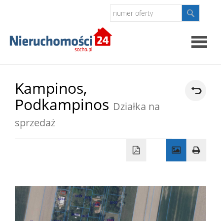
Strona
Kampinos,
Podkampinos
główna
Działka na
O
sprzedaż
firmie
Oferty
Kontak
Polityk