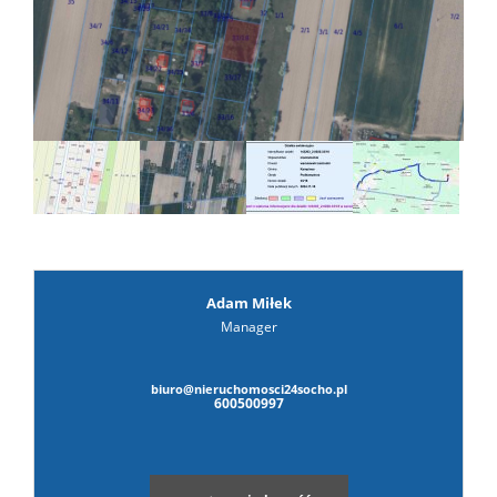
prywat
Adam Miłek
Manager
biuro@nieruchomosci24socho.pl
600500997