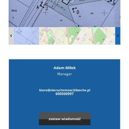
prywat
Adam Miłek
Manager
biuro@nieruchomosci24socho.pl
600500997
zostaw wiadomość