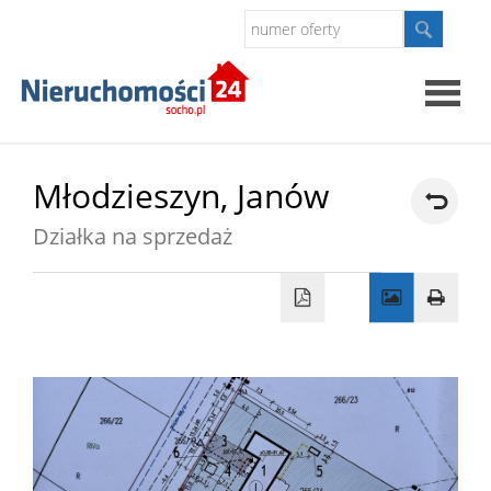
Strona
Młodzieszyn,
Janów
główna
Działka na sprzedaż
O
firmie
Oferty
Kontak
Polityk