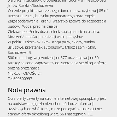
warunkami zabudowy o powierzchni 1500m² w miejscowości
Janów-Ruszki k/Sochaczewa.
W cenie projekt nowoczesnego domu o pow. użytkowej 85 m²
Ribeira DCB135
, budynku gospodarczego oraz Projekt
Zagospodarowania Terenu. Wszystko gotowe do rozpoczęcia
budowy. Woda, prąd na działce.
Ciekawe położenie, dużo zieleni, spokojna i cicha okolica.
Możliwość aranżacji i realizacji wielu pomysłów.
W pobliżu szkoła (ok 1km), stacja paliw, sklepy, punkty
usługowe, przystanek autobusowy. Młodzieszyn - 5km,
Sochaczew - 9.
500 m od drogi wojewódzkiej nr 577 oraz krajowej nr 50.
Atrakcyjna cena. Zapraszamy do zapoznania się bliżej z ofertą
oraz na prezentację.
NIERUCHOMOŚCI24
Tel.600500997
Nota prawna
Opis oferty zawarty na stronie internetowej sporządzany jest
na podstawie oględzin nieruchomości oraz informacji
uzyskanych od właściciela, może podlegać aktualizacji i nie
stanowi oferty określonej w art. 66 i następnych K.C.