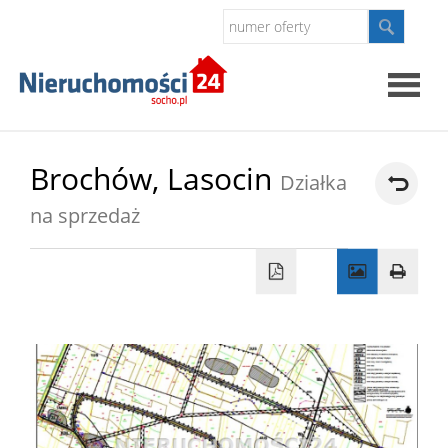
Strona
Brochów,
Lasocin
Działka
główna
na sprzedaż
O
firmie
Oferty
Kontak
Polityk