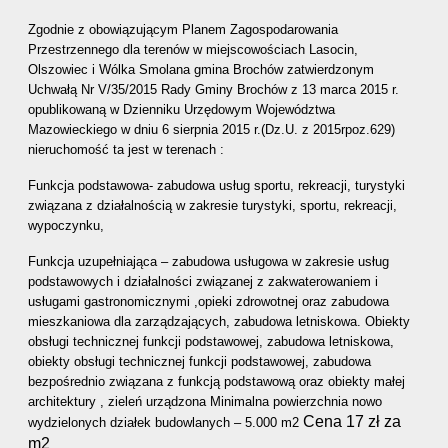
Zgodnie z obowiązującym Planem Zagospodarowania 
Przestrzennego dla terenów w miejscowościach Lasocin, 
Olszowiec i Wólka Smolana gmina Brochów zatwierdzonym 
Uchwałą Nr V/35/2015 Rady Gminy Brochów z 13 marca 2015 r. 
opublikowaną w Dzienniku Urzędowym Województwa 
Mazowieckiego w dniu 6 sierpnia 2015 r.(Dz.U. z 2015rpoz.629) 
nieruchomość ta jest w terenach : 
Funkcja podstawowa- zabudowa usług sportu, rekreacji, turystyki 
związana z działalnością w zakresie turystyki, sportu, rekreacji, 
wypoczynku, 
Funkcja uzupełniająca – zabudowa usługowa w zakresie usług 
podstawowych i działalności związanej z zakwaterowaniem i 
usługami gastronomicznymi ,opieki zdrowotnej oraz zabudowa 
mieszkaniowa dla zarządzających, zabudowa letniskowa. Obiekty 
obsługi technicznej funkcji podstawowej, zabudowa letniskowa, 
obiekty obsługi technicznej funkcji podstawowej, zabudowa 
bezpośrednio związana z funkcją podstawową oraz obiekty małej 
architektury , zieleń urządzona Minimalna powierzchnia nowo 
Cena 17 zł za 
wydzielonych działek budowlanych – 5.000 m2 
m2 