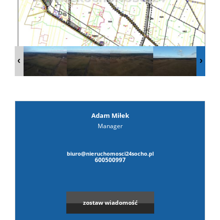
prywat
Adam Miłek
Manager
biuro@nieruchomosci24socho.pl
600500997
zostaw wiadomość