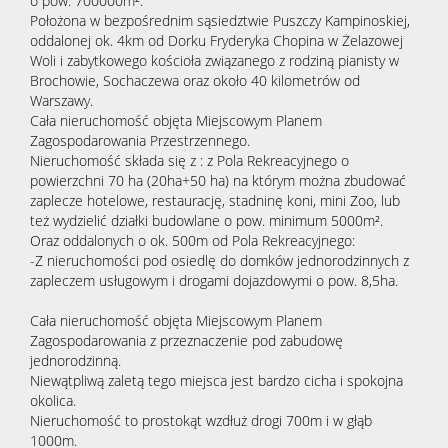
o pow. 700000m².
Położona w bezpośrednim sąsiedztwie Puszczy Kampinoskiej,
oddalonej ok. 4km od Dorku Fryderyka Chopina w Żelazowej
Woli i zabytkowego kościoła związanego z rodziną pianisty w
Brochowie, Sochaczewa oraz około 40 kilometrów od
Warszawy.
Cała nieruchomość objęta Miejscowym Planem
Zagospodarowania Przestrzennego.
Nieruchomość składa się z : z Pola Rekreacyjnego o
powierzchni 70 ha (20ha+50 ha) na którym można zbudować
zaplecze hotelowe, restaurację, stadninę koni, mini Zoo, lub
też wydzielić działki budowlane o pow. minimum 5000m².
Oraz oddalonych o ok. 500m od Pola Rekreacyjnego:
-Z nieruchomości pod osiedlę do domków jednorodzinnych z
zapleczem usługowym i drogami dojazdowymi o pow. 8,5ha.
Cała nieruchomość objęta Miejscowym Planem
Zagospodarowania z przeznaczenie pod zabudowę
jednorodzinną.
Niewątpliwą zaletą tego miejsca jest bardzo cicha i spokojna
okolica.
Nieruchomość to prostokąt wzdłuż drogi 700m i w głąb
1000m.