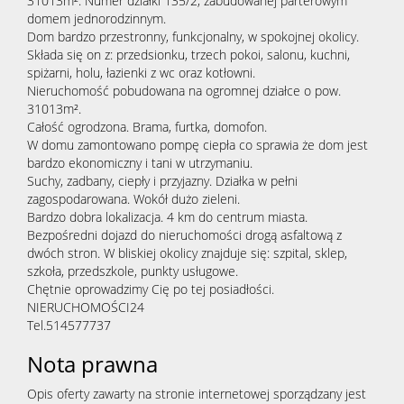
31013m². Numer działki 135/2, zabudowanej parterowym
domem jednorodzinnym.
Dom bardzo przestronny, funkcjonalny, w spokojnej okolicy.
Składa się on z: przedsionku, trzech pokoi, salonu, kuchni,
spiżarni, holu, łazienki z wc oraz kotłowni.
Nieruchomość pobudowana na ogromnej działce o pow.
31013m².
Całość ogrodzona. Brama, furtka, domofon.
W domu zamontowano pompę ciepła co sprawia że dom jest
bardzo ekonomiczny i tani w utrzymaniu.
Suchy, zadbany, ciepły i przyjazny. Działka w pełni
zagospodarowana. Wokół dużo zieleni.
Bardzo dobra lokalizacja. 4 km do centrum miasta.
Bezpośredni dojazd do nieruchomości drogą asfaltową z
dwóch stron. W bliskiej okolicy znajduje się: szpital, sklep,
szkoła, przedszkole, punkty usługowe.
Chętnie oprowadzimy Cię po tej posiadłości.
NIERUCHOMOŚCI24
Tel.514577737
Nota prawna
Opis oferty zawarty na stronie internetowej sporządzany jest