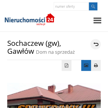
Strona
Sochaczew (gw),
Gawłów
główna
Dom na sprzedaż
O
firmie
Oferty
Kontak
Polityk