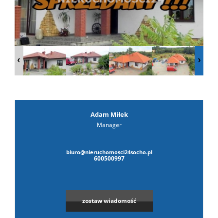
prywat
Adam Miłek
Manager
biuro@nieruchomosci24socho.pl
600500997
zostaw wiadomość