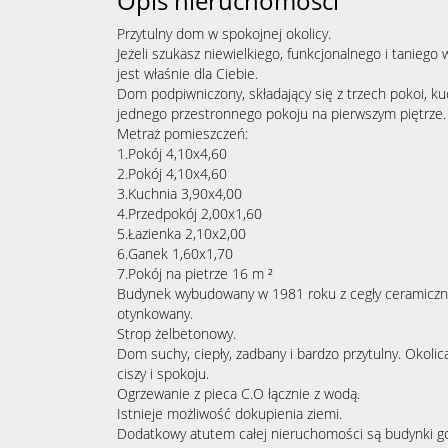
Opis nieruchomości
Przytulny dom w spokojnej okolicy.
Jeżeli szukasz niewielkiego, funkcjonalnego i taniego
jest właśnie dla Ciebie.
Dom podpiwniczony, składający się z trzech pokoi, kuch
jednego przestronnego pokoju na pierwszym piętrze.
Metraż pomieszczeń:
1.Pokój 4,10x4,60
2.Pokój 4,10x4,60
3.Kuchnia 3,90x4,00
4.Przedpokój 2,00x1,60
5.Łazienka 2,10x2,00
6.Ganek 1,60x1,70
7.Pokój na pietrze 16 m ²
Budynek wybudowany w 1981 roku z cegły ceramiczn
otynkowany.
Strop żelbetonowy.
Dom suchy, ciepły, zadbany i bardzo przytulny. Okoli
ciszy i spokoju.
Ogrzewanie z pieca C.O łącznie z wodą.
Istnieje możliwość dokupienia ziemi.
Dodatkowy atutem całej nieruchomości są budynki go