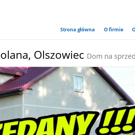
Strona główna
O firmie
O
olana,
Olszowiec
Dom na sprze