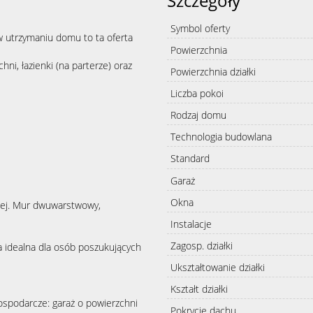
Szczegóły
Symbol oferty
 w utrzymaniu domu to ta oferta
Powierzchnia
ni, łazienki (na parterze) oraz
Powierzchnia działki
Liczba pokoi
Rodzaj domu
Technologia budowlana
Standard
Garaż
Okna
ej. Mur dwuwarstwowy,
Instalacje
Zagosp. działki
ca idealna dla osób poszukujących
Ukształtowanie działki
Kształt działki
spodarcze: garaż o powierzchni
Pokrycie dachu