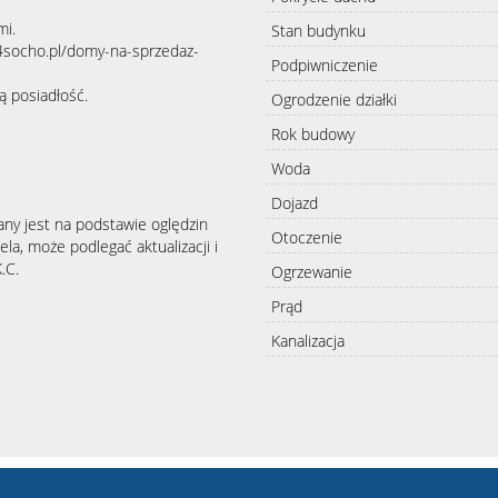
mi.
Stan budynku
24socho.pl/domy-na-sprzedaz-
Podpiwniczenie
ą posiadłość.
Ogrodzenie działki
Rok budowy
Woda
Dojazd
any jest na podstawie oględzin
Otoczenie
la, może podlegać aktualizacji i
.C.
Ogrzewanie
Prąd
Kanalizacja