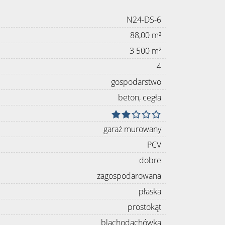
N24-DS-6
88,00 m²
3 500 m²
4
gospodarstwo
beton, cegła
garaż murowany
PCV
dobre
zagospodarowana
płaska
prostokąt
blachodachówka