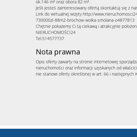
ok.146 m² oraz obora 82 m².
Jeśli jesteś zainteresowany ofertą skontaktuj się z na
Link do wirtualnej wizyty-http://www.nieruchomosci
730000zl-88m2-brochow-wolka-smolana-o4877813
Chętnie pokażemy Ci tą ciekawą i atrakcyjnie położon
NIERUCHOMOŚCI24
Tel.514577737
Nota prawna
Opis oferty zawarty na stronie internetowej sporządz
nieruchomości oraz informacji uzyskanych od właścicie
nie stanowi oferty określonej w art. 66 i następnych K