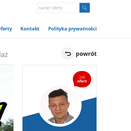
ferty
Kontakt
Polityka prywatności
daż
powrót
288
ofert