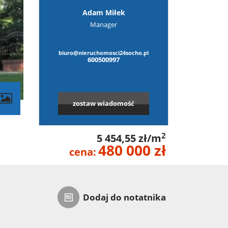
Adam Miłek
Manager
biuro@nieruchomosci24socho.pl
600500997
zostaw wiadomość
2
5 454,55 zł/m
480 000 zł
cena:
Dodaj do notatnika