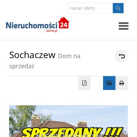
Strona
Sochaczew
Dom na
główna
sprzedaż
O
firmie
Oferty
Kontak
Polityk