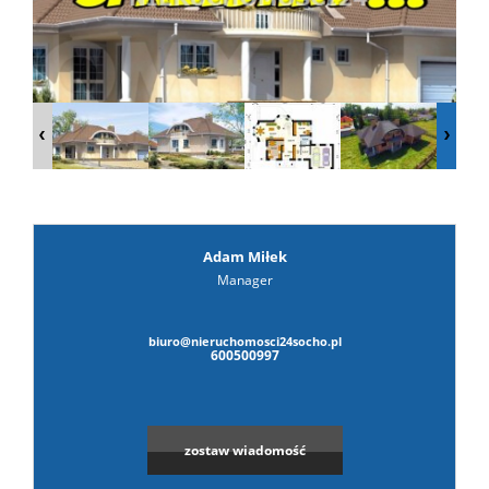
prywat
Adam Miłek
Manager
biuro@nieruchomosci24socho.pl
600500997
zostaw wiadomość