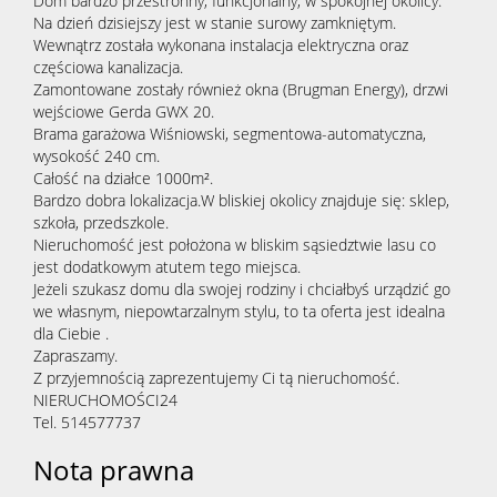
Dom bardzo przestronny, funkcjonalny, w spokojnej okolicy.
Na dzień dzisiejszy jest w stanie surowy zamkniętym.
Wewnątrz została wykonana instalacja elektryczna oraz
częściowa kanalizacja.
Zamontowane zostały również okna (Brugman Energy), drzwi
wejściowe Gerda GWX 20.
Brama garażowa Wiśniowski, segmentowa-automatyczna,
wysokość 240 cm.
Całość na działce 1000m².
Bardzo dobra lokalizacja.W bliskiej okolicy znajduje się: sklep,
szkoła, przedszkole.
Nieruchomość jest położona w bliskim sąsiedztwie lasu co
jest dodatkowym atutem tego miejsca.
Jeżeli szukasz domu dla swojej rodziny i chciałbyś urządzić go
we własnym, niepowtarzalnym stylu, to ta oferta jest idealna
dla Ciebie .
Zapraszamy.
Z przyjemnością zaprezentujemy Ci tą nieruchomość.
NIERUCHOMOŚCI24
Tel. 514577737
Nota prawna