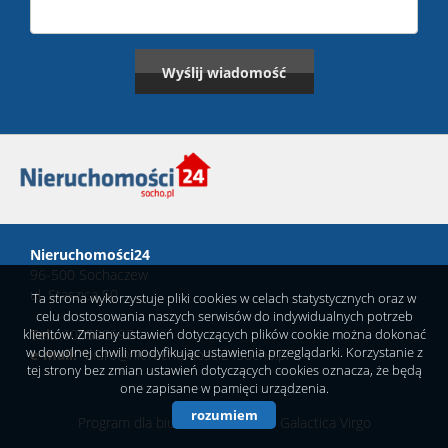
Nieruchomości24
96-500 Sochaczew
ul. Staszica 50
Ta strona wykorzystuje pliki cookies w celach statystycznych oraz w
celu dostosowania naszych serwisów do indywidualnych potrzeb
klientów. Zmiany ustawień dotyczących plików cookie można dokonać
Tel.:
600500997
w dowolnej chwili modyfikując ustawienia przeglądarki. Korzystanie z
e-mail:
biuro@nieruchomosci24socho.pl
tej strony bez zmian ustawień dotyczących cookies oznacza, że będą
one zapisane w pamięci urządzenia.
rozumiem
Program dla biur nieruchomości
Galactica Virgo