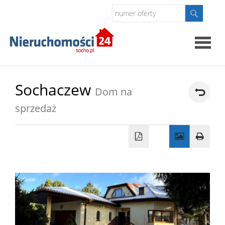
Strona
Sochaczew
Dom na
główna
sprzedaż
O
firmie
Oferty
Kontak
Polityk