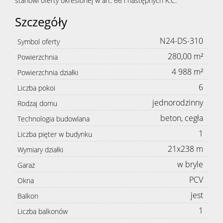
stanowi oferty określonej w art. 66 i następnych K.C.
Szczegóły
N24-DS-310
Symbol oferty
280,00 m²
Powierzchnia
4 988 m²
Powierzchnia działki
6
Liczba pokoi
jednorodzinny
Rodzaj domu
beton, cegła
Technologia budowlana
1
Liczba pięter w budynku
21x238 m
Wymiary działki
w bryle
Garaż
PCV
Okna
jest
Balkon
1
Liczba balkonów