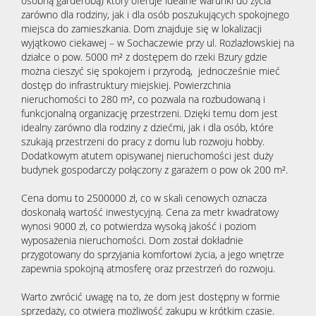
osobną garderobą) który oferuje idealne warunki do życia
zarówno dla rodziny, jak i dla osób poszukujących spokojnego
miejsca do zamieszkania. Dom znajduje się w lokalizacji
wyjątkowo ciekawej – w Sochaczewie przy ul. Rozlazłowskiej na
działce o pow. 5000 m² z dostępem do rzeki Bzury gdzie
można cieszyć się spokojem i przyrodą, jednocześnie mieć
dostęp do infrastruktury miejskiej. Powierzchnia
nieruchomości to 280 m², co pozwala na rozbudowaną i
funkcjonalną organizację przestrzeni. Dzięki temu dom jest
idealny zarówno dla rodziny z dziećmi, jak i dla osób, które
szukają przestrzeni do pracy z domu lub rozwoju hobby.
Dodatkowym atutem opisywanej nieruchomości jest duży
budynek gospodarczy połączony z garażem o pow ok 200 m².
Cena domu to 2500000 zł, co w skali cenowych oznacza
doskonałą wartość inwestycyjną. Cena za metr kwadratowy
wynosi 9000 zł, co potwierdza wysoką jakość i poziom
wyposażenia nieruchomości. Dom został dokładnie
przygotowany do sprzyjania komfortowi życia, a jego wnętrze
zapewnia spokojną atmosferę oraz przestrzeń do rozwoju.
Warto zwrócić uwagę na to, że dom jest dostępny w formie
sprzedaży, co otwiera możliwość zakupu w krótkim czasie.