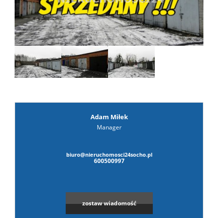
prywat
Adam Miłek
Manager
biuro@nieruchomosci24socho.pl
600500997
zostaw wiadomość