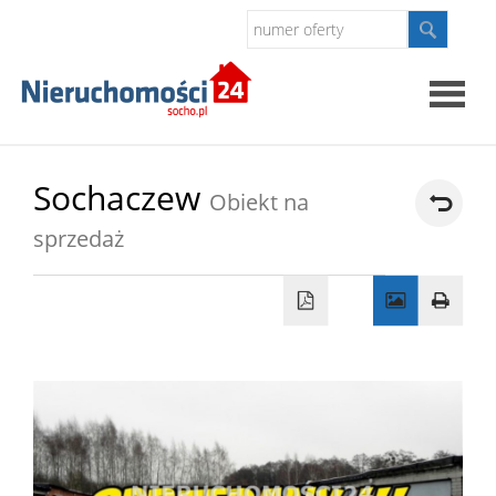
Strona
Sochaczew
Obiekt na
główna
sprzedaż
O
firmie
Oferty
Kontak
Polityk