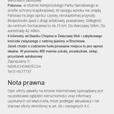
warunkami zabudowy.
w otulinie Kampinoskiego Parku Narodowego w
Położona 
strefie ochrony krajobrazowej. W zasięgu wzroku nie znajdą
Państwo niczego oprócz czystej, nieskazitelnej przyrody.
Bezpośredni zjazd z drogi asfaltowej, powiatowej. Odległość
do centrum Sochaczewa to ok.15 km. Do Warszawy 50km. Do
autostrady A2 40km
4 kilometry od Dworku Chopina w Żelazowej Woli i zabytkowego 
kościoła związanego z rodziną pianisty w Brochowie.
Jeżeli chodzi o codzienne funkcjonowanie miejsce to jest wprost 
idealne. W promieniu 400 metrów szkoła, przedszkole, sklep, 
przystanek autobusowy.
Zapraszamy !!!
NIERUCHOMOŚCI24
Tel.514577737
Nota prawna
Opis oferty zawarty na stronie internetowej sporządzany jest
na podstawie oględzin nieruchomości oraz informacji
uzyskanych od właściciela, może podlegać aktualizacji i nie
stanowi oferty określonej w art. 66 i następnych K.C.