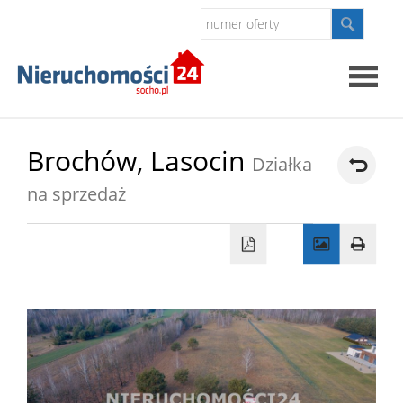
Strona
Brochów,
Lasocin
Działka
główna
na sprzedaż
O
firmie
Oferty
Kontak
Polityk