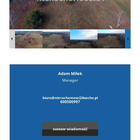
prywat
Adam Miłek
Manager
biuro@nieruchomosci24socho.pl
600500997
zostaw wiadomość