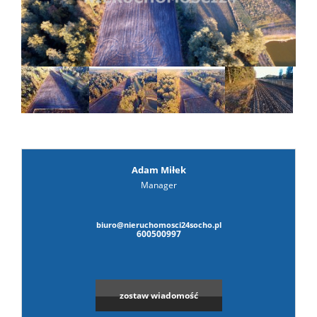
prywat
Adam Miłek
Manager
biuro@nieruchomosci24socho.pl
600500997
zostaw wiadomość