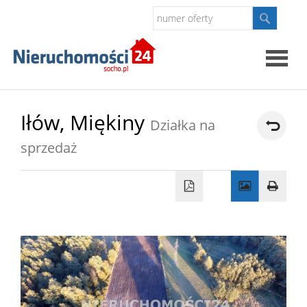
Strona
Iłów,
Miękiny
Działka na
główna
sprzedaż
O
firmie
Oferty
Kontak
Polityk