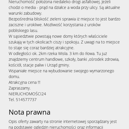
Nieruchomość położona niedaleko drogi asfaltowej. Jeżeli
chodzi o media - prąd na działce a woda przy ulicy. Są aktualne
warunki zabudowy.
Bezpośrednia bliskość zieleni sprawia iż miejsce to jest bardzo
zaciszne i urokliwe. Możliwość korzystania z uroków
pobliskiego lasu.
W sąsiedztwie powstają nowe domy których właściciele
szukają w tych okolicach ciszy i spokoju. Z uwagi na to miejsce
to staje się coraz bardziej atrakcyjne.
W odległości ok. 2km rzeka Wisła. 3 km do Iłowa. Tu już
znajdziemy centrum handlowe, szkoły, banki ,ośrodek zdrowia,
kościół, stacje paliw i Urząd gminy.
Wspaniałe miejsce na wybudowanie swojego wymarzonego
domu.
Atrakcyjna cena !!!
Zapraszamy.
NIERUCHOMOŚCI24
Tel. 514577737
Nota prawna
Opis oferty zawarty na stronie internetowej sporządzany jest
na podstawie oględzin nieruchomości oraz informacji