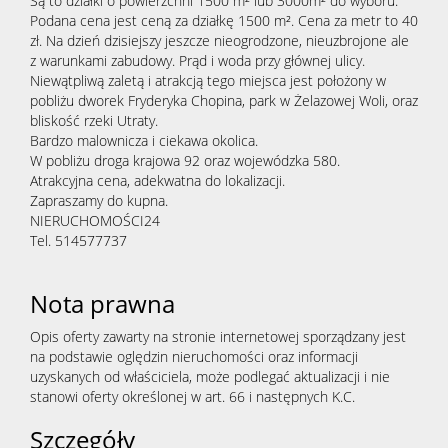
Są to działki o powierzchni 1500 m² lub 3000m² do wyboru.
Podana cena jest ceną za działkę 1500 m². Cena za metr to 40
zł. Na dzień dzisiejszy jeszcze nieogrodzone, nieuzbrojone ale
z warunkami zabudowy. Prąd i woda przy głównej ulicy.
Niewątpliwą zaletą i atrakcją tego miejsca jest położony w
pobliżu dworek Fryderyka Chopina, park w Żelazowej Woli, oraz
bliskość rzeki Utraty.
Bardzo malownicza i ciekawa okolica.
W pobliżu droga krajowa 92 oraz wojewódzka 580.
Atrakcyjna cena, adekwatna do lokalizacji.
Zapraszamy do kupna.
NIERUCHOMOŚCI24
Tel. 514577737
Nota prawna
Opis oferty zawarty na stronie internetowej sporządzany jest
na podstawie oględzin nieruchomości oraz informacji
uzyskanych od właściciela, może podlegać aktualizacji i nie
stanowi oferty określonej w art. 66 i następnych K.C.
Szczegóły