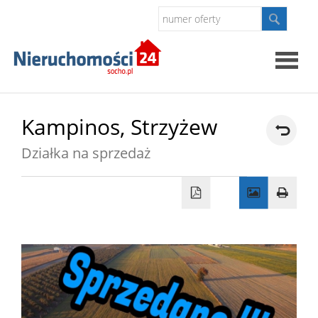
Strona
Kampinos,
Strzyżew
główna
Działka na sprzedaż
O
firmie
Oferty
Kontak
Polityk