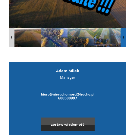
prywat
Adam Miłek
Manager
biuro@nieruchomosci24socho.pl
600500997
zostaw wiadomość